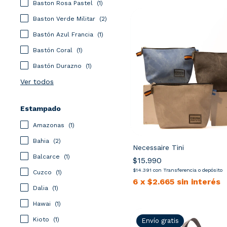
Baston Rosa Pastel
(1)
Baston Verde Militar
(2)
Bastón Azul Francia
(1)
Bastón Coral
(1)
Bastón Durazno
(1)
Ver todos
Estampado
Amazonas
(1)
Bahia
(2)
Necessaire Tini
Balcarce
(1)
$15.990
$14.391
con
Transferencia o depósito
Cuzco
(1)
6
x
$2.665
sin interés
Dalia
(1)
Hawai
(1)
Kioto
(1)
Envío gratis