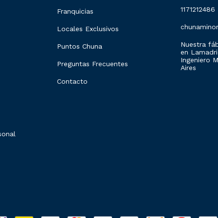
1171212486
Franquicias
chunamino
Locales Exclusivos
Nuestra fáb
Puntos Chuna
en Lamadrid
Ingeniero 
Preguntas Frecuentes
Aires
Contacto
sonal