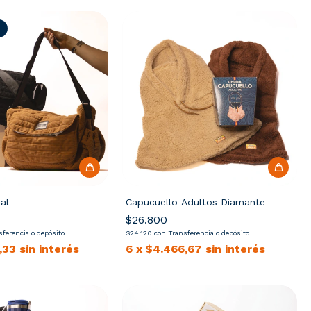
s
al
Capucuello Adultos Diamante
$26.800
sferencia o depósito
$24.120
con
Transferencia o depósito
,33
sin interés
6
x
$4.466,67
sin interés