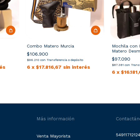
Combo Matero Murcia
Mochila con 
Matero Desm
$106.900
"Engomada"
$97.090
$96.210
con
Transferencia o depósito
$87.381
con
Transf
rés
6
x
$17.816,67
sin interés
6
x
$16.181
Más información
Contactán
5491171212
Venta Mayorista