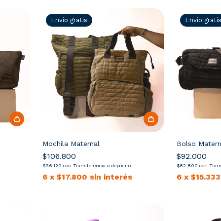
Envío gratis
Envío grati
Mochila Maternal
Bolso Matern
$106.800
$92.000
$96.120
con
Transferencia o depósito
$82.800
con
Tran
6
x
$17.800
sin interés
6
x
$15.333