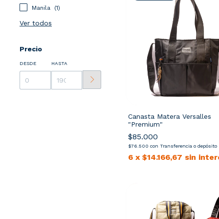
Manila
(1)
Ver todos
Precio
DESDE
HASTA
Canasta Matera Versalles
"Premium"
$85.000
$76.500
con
Transferencia o depósito
6
x
$14.166,67
sin inte