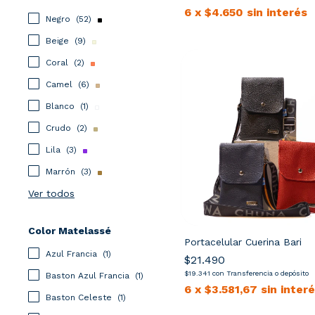
6
x
$4.650
sin interés
Negro
(52)
Beige
(9)
Coral
(2)
Camel
(6)
Blanco
(1)
Crudo
(2)
Lila
(3)
Marrón
(3)
Ver todos
Color Matelassé
Portacelular Cuerina Bari
Azul Francia
(1)
$21.490
$19.341
con
Transferencia o depósito
Baston Azul Francia
(1)
6
x
$3.581,67
sin inter
Baston Celeste
(1)