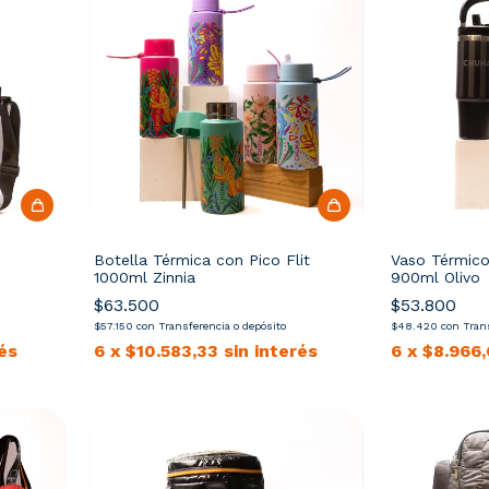
Botella Térmica con Pico Flit
Vaso Térmico
1000ml Zinnia
900ml Olivo
$63.500
$53.800
$57.150
con
Transferencia o depósito
$48.420
con
Tran
rés
6
x
$10.583,33
sin interés
6
x
$8.966