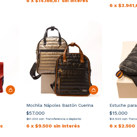
6
x
$14.166,67
sin interés
6
x
$3.941,
Mochila Nápoles Bastón Cuerina
Estuche para
$57.000
$15.000
$51.300
con
Transferencia o depósito
$13.500
con
Trans
és
6
x
$9.500
sin interés
6
x
$2.500