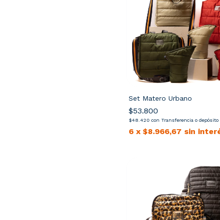
Set Matero Urbano
$53.800
$48.420
con
Transferencia o depósito
6
x
$8.966,67
sin inter