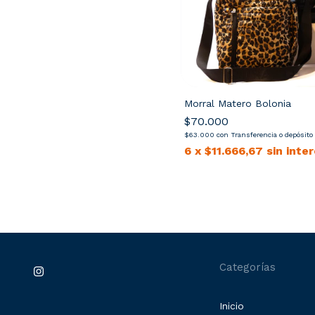
Morral Matero Bolonia
$70.000
$63.000
con
Transferencia o depósito
6
x
$11.666,67
sin inte
Categorías
Inicio