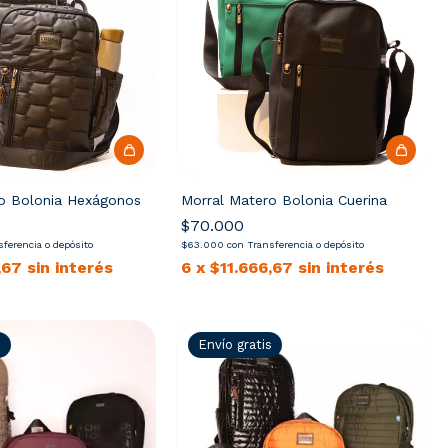
o Bolonia Hexágonos
Morral Matero Bolonia Cuerina
$70.000
sferencia o depósito
$63.000
con
Transferencia o depósito
,67
sin interés
6
x
$11.666,67
sin interés
s
Envío gratis