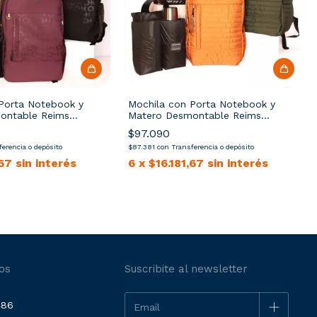
Porta Notebook y
Mochila con Porta Notebook y
ontable Reims
Matero Desmontable Reims
"Bastón"
$97.090
erencia o depósito
$87.381
con
Transferencia o depósito
,67
sin interés
6
x
$16.181,67
sin interés
os
Suscribite al newsletter
486