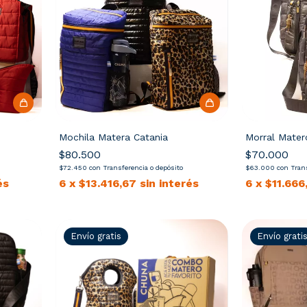
Mochila Matera Catania
Morral Mater
$80.500
$70.000
$72.450
con
Transferencia o depósito
$63.000
con
Tran
és
6
x
$13.416,67
sin interés
6
x
$11.666
Envío gratis
Envío grati