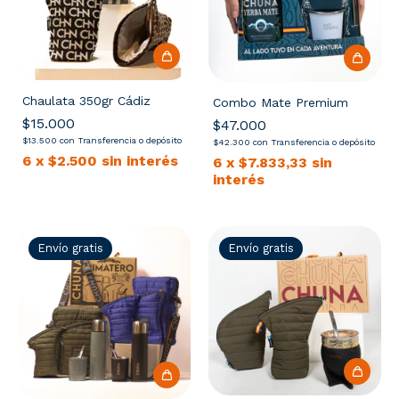
Chaulata 350gr Cádiz
Combo Mate Premium
$15.000
$47.000
$13.500
con
Transferencia o depósito
$42.300
con
Transferencia o depósito
6
x
$2.500
sin interés
6
x
$7.833,33
sin
interés
Envío gratis
Envío gratis