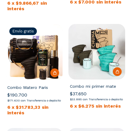
6
x
$7.000
sin interés
6
x
$9.866,67
sin
interés
Envío gratis
Combo mi primer mate
Combo Matero Paris
$37.650
$190.700
$33.885
con
Transferencia o depósito
$171.630
con
Transferencia o depósito
6
x
$6.275
sin interés
6
x
$31.783,33
sin
interés