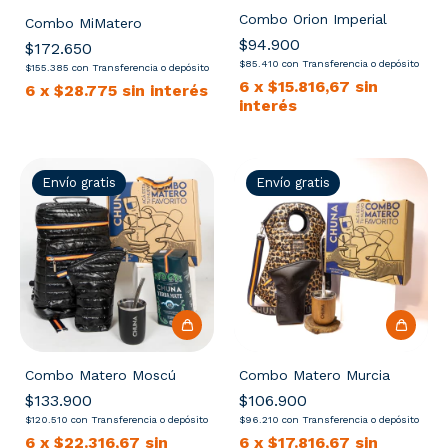
Combo Orion Imperial
Combo MiMatero
$94.900
$172.650
$85.410
con
Transferencia o depósito
$155.385
con
Transferencia o depósito
6
x
$15.816,67
sin
6
x
$28.775
sin interés
interés
Envío gratis
Envío gratis
Combo Matero Moscú
Combo Matero Murcia
$133.900
$106.900
$120.510
con
Transferencia o depósito
$96.210
con
Transferencia o depósito
6
x
$22.316,67
sin
6
x
$17.816,67
sin