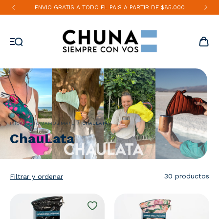
ENVIO GRATIS A TODO EL PAIS A PARTIR DE $85.000
INICIO
/
TOMAMOS MATE
/
CHAULATA
ChauLata
30 productos
Filtrar y ordenar