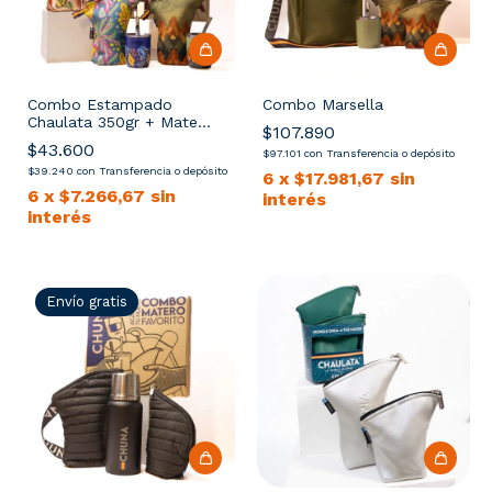
Combo Estampado
Combo Marsella
Chaulata 350gr + Mate
$107.890
Perseo Acero
$43.600
$97.101
con
Transferencia o depósito
$39.240
con
Transferencia o depósito
6
x
$17.981,67
sin
6
x
$7.266,67
sin
interés
interés
Envío gratis