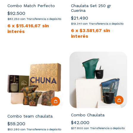
Chaulata Set 250 gr
Combo Match Perfecto
Cuerina
$92.500
$21.490
$83.250
con
Transferencia o depósito
$19.341
con
Transferencia o depósito
6
x
$15.416,67
sin
6
x
$3.581,67
sin
interés
interés
Combo Chaulata
Combo team chaulata
$42.000
$59.200
$37.800
con
Transferencia o depósito
$53.280
con
Transferencia o depósito