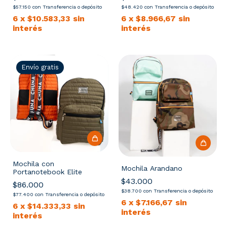
$57.150
con
Transferencia o depósito
$48.420
con
Transferencia o depósito
6
x
$10.583,33
sin
6
x
$8.966,67
sin
interés
interés
Envío gratis
Mochila con
Mochila Arandano
Portanotebook Elite
$43.000
$86.000
$38.700
con
Transferencia o depósito
$77.400
con
Transferencia o depósito
6
x
$7.166,67
sin
6
x
$14.333,33
sin
interés
interés