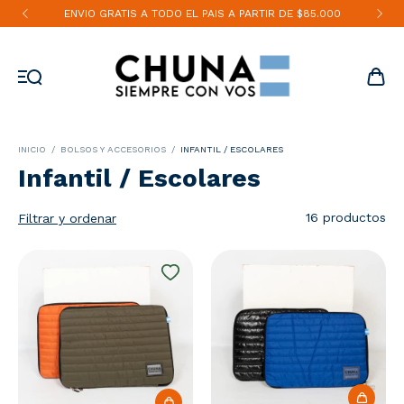
ENVIO GRATIS A TODO EL PAIS A PARTIR DE $85.000
INICIO
/
BOLSOS Y ACCESORIOS
/
INFANTIL / ESCOLARES
Infantil / Escolares
16 productos
Filtrar y ordenar