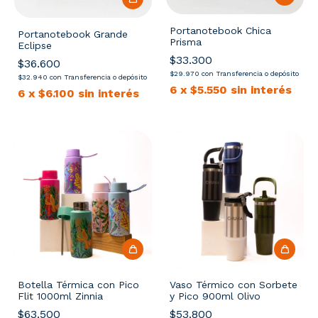
Portanotebook Chica
Portanotebook Grande
Prisma
Eclipse
$33.300
$36.600
$29.970
con
Transferencia o depósito
$32.940
con
Transferencia o depósito
6
x
$5.550
sin interés
6
x
$6.100
sin interés
Botella Térmica con Pico
Vaso Térmico con Sorbete
Flit 1000ml Zinnia
y Pico 900ml Olivo
$63.500
$53.800