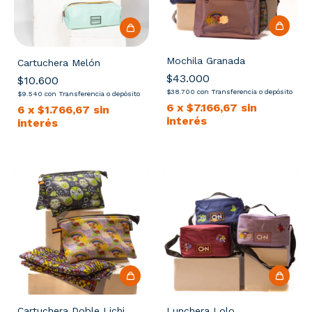
Mochila Granada
Cartuchera Melón
$43.000
$10.600
$38.700
con
Transferencia o depósito
$9.540
con
Transferencia o depósito
6
x
$7.166,67
sin
6
x
$1.766,67
sin
interés
interés
Cartuchera Doble Lichi
Lunchera Lolo