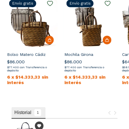
Envío gratis
Envío gratis
Bolso Matero Cádiz
Mochila Girona
Car
$86.000
$86.000
$6
$77.400
con
Transferencia o
$77.400
con
Transferencia o
$58.
depósito
depósito
depó
6
x
$14.333,33
sin
6
x
$14.333,33
sin
6
interés
interés
in