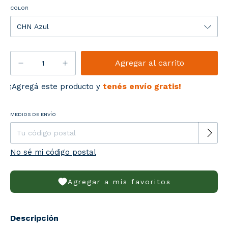
COLOR
tenés envío gratis!
¡Agregá este producto y
Entregas para el CP:
MEDIOS DE ENVÍO
Cambiar CP
No sé mi código postal
Agregar a mis favoritos
Descripción