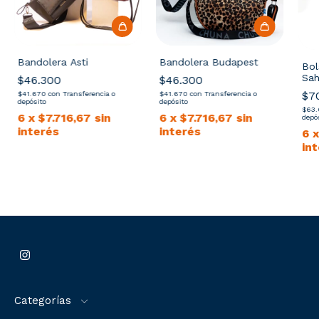
Bandolera Asti
Bandolera Budapest
Bol
Sah
$46.300
$46.300
$7
$41.670
con
Transferencia o
$41.670
con
Transferencia o
depósito
depósito
$63
6
x
$7.716,67
sin
6
x
$7.716,67
sin
depó
interés
interés
6
in
Categorías