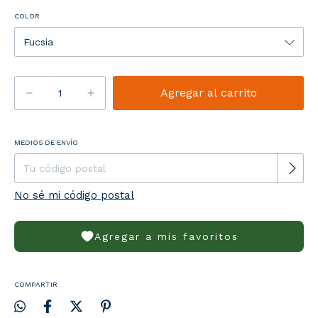
COLOR
Entregas para el CP:
MEDIOS DE ENVÍO
Cambiar CP
No sé mi código postal
Agregar a mis favoritos
COMPARTIR