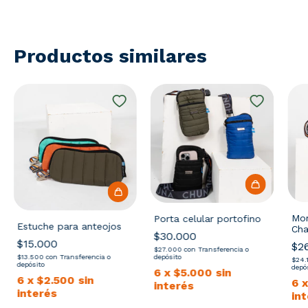
Productos similares
Mor
Porta celular portofino
Estuche para anteojos
Ch
$30.000
$15.000
$2
$27.000
con
Transferencia o
$13.500
con
Transferencia o
depósito
$24.
depósito
depó
6
x
$5.000
sin
6
x
$2.500
sin
6
interés
interés
in