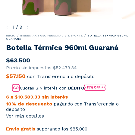
1
/
9
INICIO
/
BIENESTAR Y USO PERSONAL
/
DEPORTE
/
BOTELLA TÉRMICA 960ML
GUARANÁ
Botella Térmica 960ml Guaraná
$63.500
Precio sin impuestos
$52.479,34
$57.150
con
Transferencia o depósito
Cuotas SIN interés con
DÉBITO
6
x
$10.583,33
sin interés
10% de descuento
pagando con Transferencia o
depósito
Ver más detalles
Envío gratis
superando los
$85.000