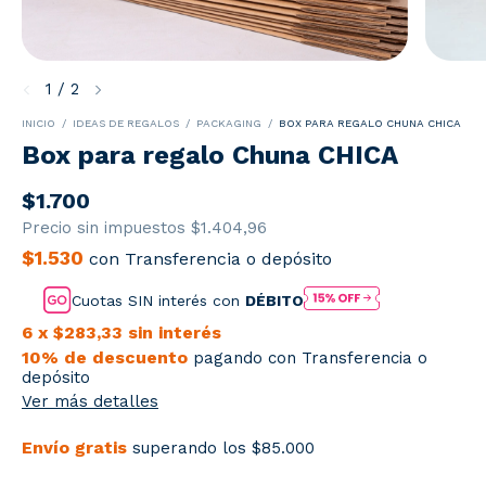
1
/
2
INICIO
/
IDEAS DE REGALOS
/
PACKAGING
/
BOX PARA REGALO CHUNA CHICA
Box para regalo Chuna CHICA
$1.700
Precio sin impuestos
$1.404,96
$1.530
con
Transferencia o depósito
Cuotas SIN interés con
DÉBITO
6
x
$283,33
sin interés
10% de descuento
pagando con Transferencia o
depósito
Ver más detalles
Envío gratis
superando los
$85.000