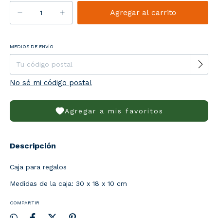
Entregas para el CP:
MEDIOS DE ENVÍO
Cambiar CP
No sé mi código postal
Agregar a mis favoritos
Descripción
Caja para regalos
Medidas de la caja: 30 x 18 x 10 cm
COMPARTIR