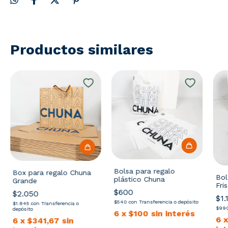
Productos similares
Bolsa para regalo
Box para regalo Chuna
Bol
plástico Chuna
Grande
Fri
$600
$2.050
$1.
$540
con
Transferencia o depósito
$1.845
con
Transferencia o
$99
depósito
6
x
$100
sin interés
6
6
x
$341,67
sin