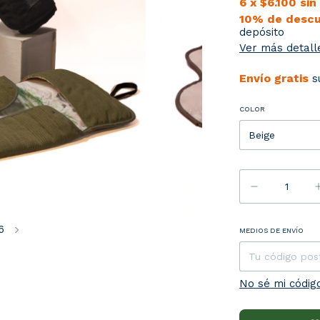
6
x
$6.100
sin
10% de desc
depósito
Ver más detall
Envío gratis
s
COLOR
6
Entregas para 
MEDIOS DE ENVÍO
No sé mi códig