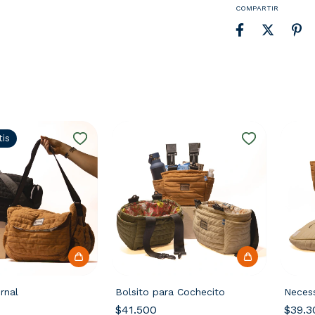
COMPARTIR
tis
rnal
Bolsito para Cochecito
Necess
$41.500
$39.3