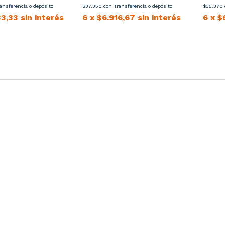
ansferencia o depósito
$37.350
con
Transferencia o depósito
$35.370
33,33
sin interés
6
x
$6.916,67
sin interés
6
x
$