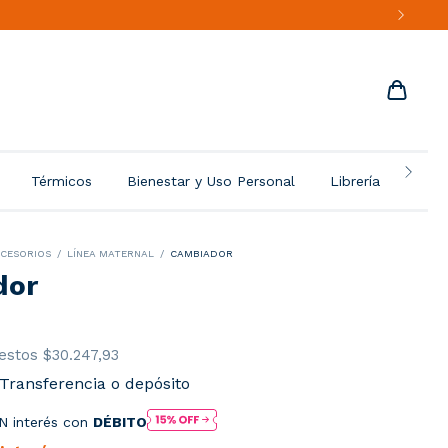
Térmicos
Bienestar y Uso Personal
Librería
Más 
CCESORIOS
/
LÍNEA MATERNAL
/
CAMBIADOR
dor
uestos
$30.247,93
Transferencia o depósito
N interés con
DÉBITO