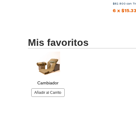
$82.800
con
Tr
6
x
$15.3