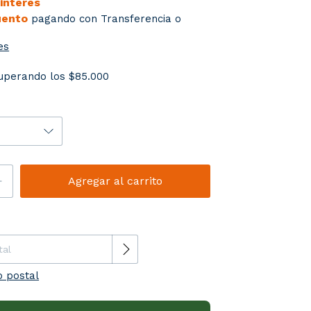
 interés
uento
pagando con Transferencia o
es
uperando los
$85.000
el CP:
Cambiar CP
o postal