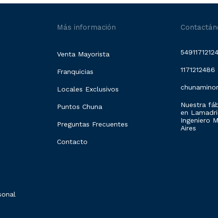
Más información
Contactán
5491171212
Venta Mayorista
1171212486
Franquicias
chunamino
Locales Exclusivos
Nuestra fáb
Puntos Chuna
en Lamadrid
Ingeniero 
Preguntas Frecuentes
Aires
Contacto
sonal