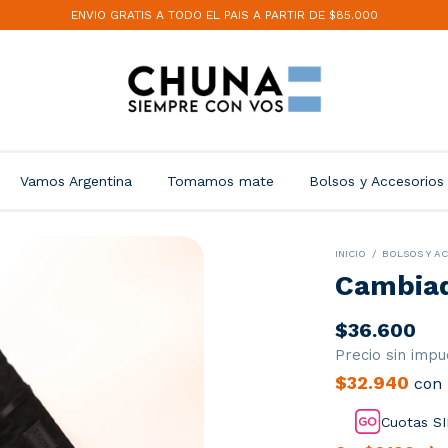
ENVIO GRATIS A TODO EL PAIS A PARTIR DE $85.000
Vamos Argentina
Tomamos mate
Bolsos y Accesorios
INICIO
/
BOLSOS Y A
Cambia
$36.600
Precio sin imp
$32.940
con
Cuotas SI