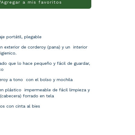
Agregar a mis favoritos
je portátil, plegable
n exterior de corderoy (pana) y un
interior
gienico.
ado que lo hace pequeño y fácil de guardar,
co
eroy a tono
con el bolso y mochila
en plástico
impermeable de fácil limpieza y
 (cabecera) forrado en tela
s con cinta al bies