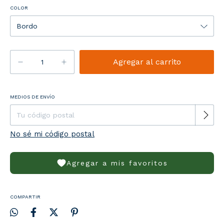
COLOR
Entregas para el CP:
MEDIOS DE ENVÍO
Cambiar CP
No sé mi código postal
Agregar a mis favoritos
COMPARTIR