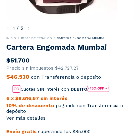
1
/
5
INICIO
/
IDEAS DE REGALOS
/
CARTERA ENGOMADA MUMBAI
Cartera Engomada Mumbai
$51.700
Precio sin impuestos
$42.727,27
$46.530
con
Transferencia o depósito
Cuotas SIN interés con
DÉBITO
6
x
$8.616,67
sin interés
10% de descuento
pagando con Transferencia o
depósito
Ver más detalles
Envío gratis
superando los
$85.000