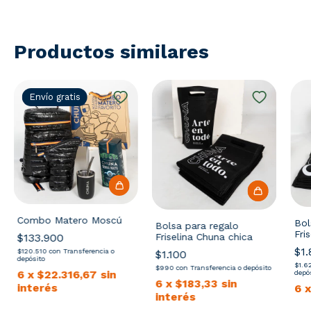
Productos similares
Envío gratis
Combo Matero Moscú
Bol
Bolsa para regalo
Fri
Friselina Chuna chica
$133.900
$1.
$120.510
con
Transferencia o
$1.100
depósito
$1.6
$990
con
Transferencia o depósito
6
x
$22.316,67
sin
depó
6
x
$183,33
sin
interés
6
interés