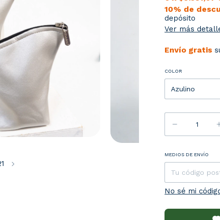
10% de desc
depósito
Ver más detall
Envío gratis
s
COLOR
Entregas para 
MEDIOS DE ENVÍO
21
No sé mi códig