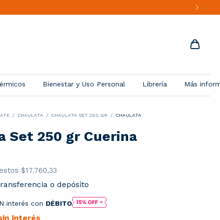
érmicos
Bienestar y Uso Personal
Librería
Más infor
ATE
/
CHAULATA
/
CHAULATA SET 250 GR
/
CHAULATA
a Set 250 gr Cuerina
uestos
$17.760,33
ransferencia o depósito
N interés con
DÉBITO
sin interés