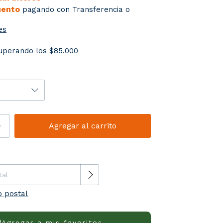
uento
pagando con Transferencia o
es
uperando los
$85.000
el CP:
Cambiar CP
o postal
Agregar a mis favoritos