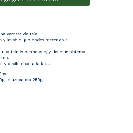
na yerbera de tela.
o y lavable. ¡Lo podés meter en el
 una tela impermeable, y tiene un sistema
elco.
, y decile chau a la lata!
ños:
0gr + azucarera 250gr