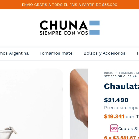
ENVIO GRATIS A TODO EL PAIS A PARTIR DE $85.000
mos Argentina
Tomamos mate
Bolsos y Accesorios
T
INICIO
/
TOMAMOS M
SET 250 GR CUERINA
Chaulat
$21.490
Precio sin imp
$19.341
con
T
Cuotas SI
6
x
$3.581,67