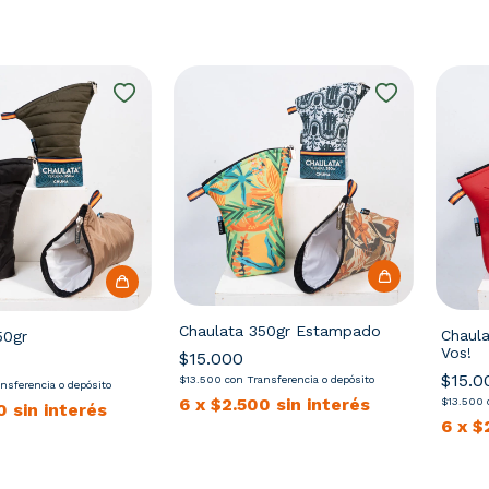
Chaulata 350gr Estampado
Chaul
50gr
Vos!
$15.000
$15.0
$13.500
con
Transferencia o depósito
nsferencia o depósito
6
x
$2.500
sin interés
$13.500
0
sin interés
6
x
$