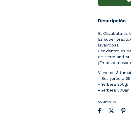
Descripción
El ChauLata es u
Es super práctic
lavarropas!
Por dentro es de
de cierre anti-vu
¡Empezá a usarlo
Viene en 3 tama
- Set yerbera 25
- Yerbera 350gr
- Yerbera 500gr
COMPARTIR