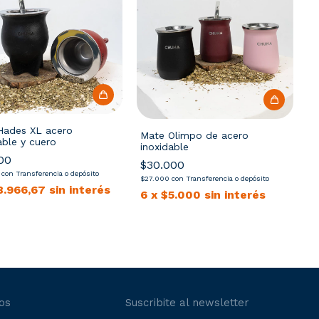
Hades XL acero
Mate Olimpo de acero
able y cuero
inoxidable
00
$30.000
0
con
Transferencia o depósito
$27.000
con
Transferencia o depósito
8.966,67
sin interés
6
x
$5.000
sin interés
os
Suscribite al newsletter