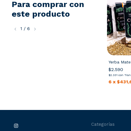
Para comprar con
este producto
1
/
6
stico
Matero Plegable Burdeos
Yerba Mate
$35.500
ncia o depósito
$2.590
$31.950
con
Transferencia o depósito
n interés
$2.331
con
Tran
6
x
$5.916,67
sin interés
6
x
$431,
Categorías