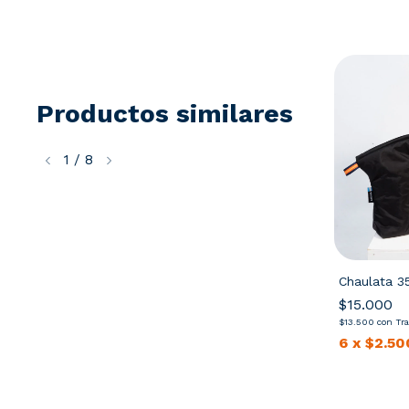
Productos similares
1
/
8
Chaupolvillo Despolvillador
Chaulata 3
0gr
$19.300
$15.000
$17.370
con
Transferencia o depósito
$13.500
con
Tra
6
x
$3.216,67
sin interés
cia o depósito
6
x
$2.50
sin interés