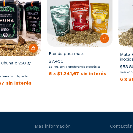
Blends para mate
Mate 
inoxid
$7.450
 Chuna x 250 gr
$53.8
$6.705
con
Transferencia o depósito
$48.42
6
x
$1.241,67
sin interés
sferencia o depósito
6
x
$
67
sin interés
Más información
Contactán