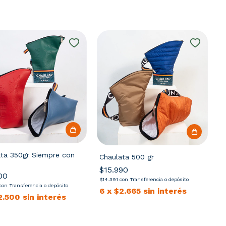
ata 350gr Siempre con
Chaulata 500 gr
$15.990
00
$
$14.391
con
Transferencia o depósito
con
Transferencia o depósito
6
x
$2.665
sin interés
2.500
sin interés