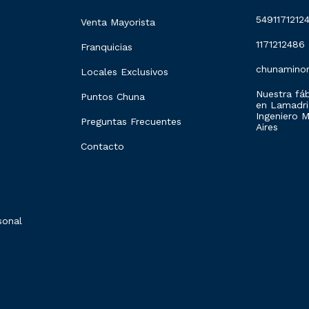
5491171212
Venta Mayorista
1171212486
Franquicias
chunamino
Locales Exclusivos
Nuestra fáb
Puntos Chuna
en Lamadrid
Ingeniero 
Preguntas Frecuentes
Aires
Contacto
sonal