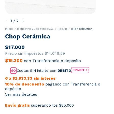
1
/
2
INICIO
/
BIENESTAR Y USO PERSONAL
/
HOGAR
/
CHOP CERÁMICA
Chop Cerámica
$17.000
Precio sin impuestos
$14.049,59
$15.300
con
Transferencia o depósito
Cuotas SIN interés con
DÉBITO
6
x
$2.833,33
sin interés
10% de descuento
pagando con Transferencia o
depósito
Ver más detalles
Envío gratis
superando los
$85.000