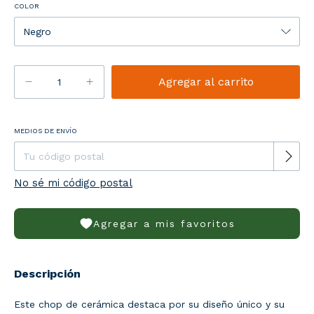
COLOR
Entregas para el CP:
MEDIOS DE ENVÍO
Cambiar CP
No sé mi código postal
Agregar a mis favoritos
Descripción
Este chop de cerámica destaca por su diseño único y su