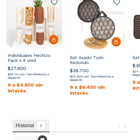
Individuales Hechizo
Set Asado Turín
Set
Pack x 4 unid
Redondo
$3
$27.900
$38.700
$34
$25.110
con
Transferencia o
depó
$34.830
con
Transferencia o
depósito
depósito
6
6
x
$4.650
sin
6
x
$6.450
sin
in
interés
interés