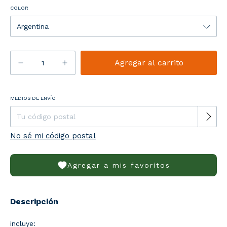
COLOR
Entregas para el CP:
MEDIOS DE ENVÍO
Cambiar CP
No sé mi código postal
Agregar a mis favoritos
Descripción
incluye: