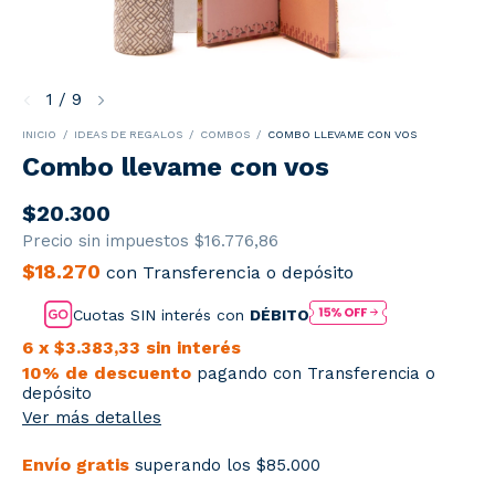
1
/
9
INICIO
/
IDEAS DE REGALOS
/
COMBOS
/
COMBO LLEVAME CON VOS
Combo llevame con vos
$20.300
Precio sin impuestos
$16.776,86
$18.270
con
Transferencia o depósito
Cuotas SIN interés con
DÉBITO
6
x
$3.383,33
sin interés
10% de descuento
pagando con Transferencia o
depósito
Ver más detalles
Envío gratis
superando los
$85.000