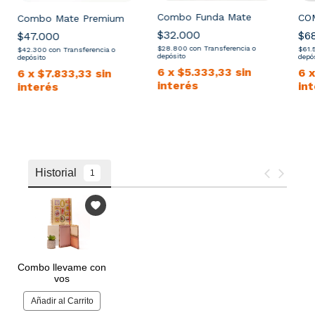
Combo Funda Mate
CO
Combo Mate Premium
$32.000
$6
$47.000
$28.800
con
Transferencia o
$61.
$42.300
con
Transferencia o
depósito
depó
depósito
6
x
$5.333,33
sin
6
6
x
$7.833,33
sin
interés
in
interés