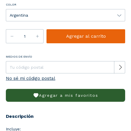
COLOR
Entregas para el CP:
MEDIOS DE ENVÍO
Cambiar CP
No sé mi código postal
Agregar a mis favoritos
Descripción
Incluye: