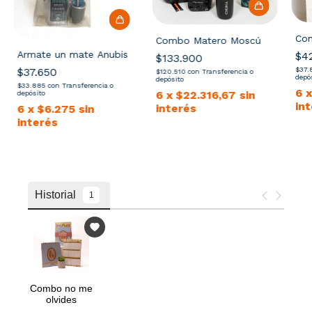
Com
Combo Matero Moscú
Armate un mate Anubis
$4
$133.900
$37
$37.650
$120.510
con
Transferencia o
depó
depósito
$33.885
con
Transferencia o
6
6
x
$22.316,67
sin
depósito
in
interés
6
x
$6.275
sin
interés