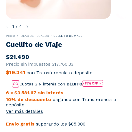
1
/
4
INICIO
/
IDEAS DE REGALOS
/
CUELLITO DE VIAJE
Cuellito de Viaje
$21.490
Precio sin impuestos
$17.760,33
$19.341
con
Transferencia o depósito
Cuotas SIN interés con
DÉBITO
6
x
$3.581,67
sin interés
10% de descuento
pagando con Transferencia o
depósito
Ver más detalles
Envío gratis
superando los
$85.000