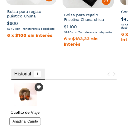
Bolsa para regalo
Com
Bolsa para regalo
plástico Chuna
$4
Friselina Chuna chica
$600
$37
$1.100
depó
$540
con
Transferencia o depósito
$990
con
Transferencia o depósito
6
6
x
$100
sin interés
6
x
$183,33
sin
in
interés