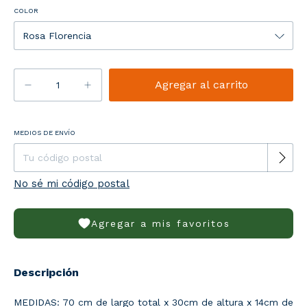
COLOR
Entregas para el CP:
MEDIOS DE ENVÍO
Cambiar CP
No sé mi código postal
Agregar a mis favoritos
Descripción
MEDIDAS: 70 cm de largo total x 30cm de altura x 14cm de