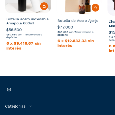
Botella acero inoxidable
Botella de Acero Ajenjo
Cha
Amapola 600ml
Ma
$77.000
$56.500
$1
$69.300
con
Transferencia o
$50.850
con
Transferencia o
depósito
$13.
depósito
6
x
$12.833,33
sin
depó
6
x
$9.416,67
sin
interés
6
interés
in
Categorías