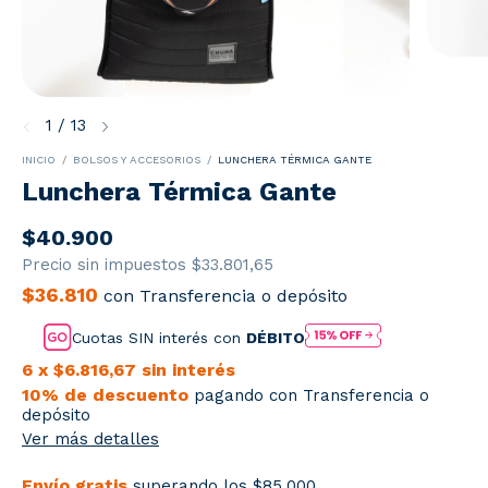
1
/
13
INICIO
/
BOLSOS Y ACCESORIOS
/
LUNCHERA TÉRMICA GANTE
Lunchera Térmica Gante
$40.900
Precio sin impuestos
$33.801,65
$36.810
con
Transferencia o depósito
Cuotas SIN interés con
DÉBITO
6
x
$6.816,67
sin interés
10% de descuento
pagando con Transferencia o
depósito
Ver más detalles
Envío gratis
superando los
$85.000