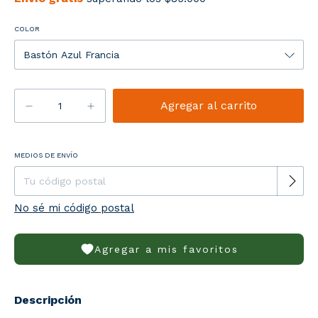
COLOR
Entregas para el CP:
MEDIOS DE ENVÍO
Cambiar CP
No sé mi código postal
Agregar a mis favoritos
Descripción