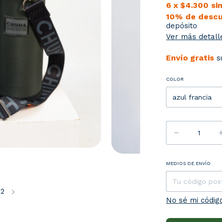
6
x
$4.300
si
10% de desc
depósito
Ver más detall
Envío gratis
s
COLOR
Entregas para 
MEDIOS DE ENVÍO
12
No sé mi códig