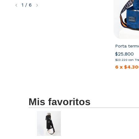
1
/
6
 Toledo
Mochila Coliseo
Porta term
$74.900
$25.800
ncia o depósito
$67.410
con
Transferencia o depósito
$23.220
con
Tr
7
sin interés
6
x
$12.483,33
sin interés
6
x
$4.30