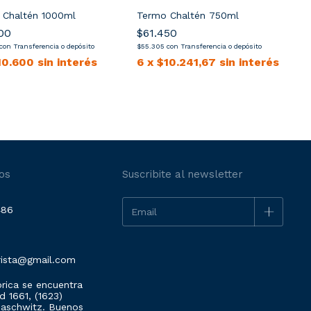
 Chaltén 1000ml
Termo Chaltén 750ml
00
$61.450
con
Transferencia o depósito
$55.305
con
Transferencia o depósito
$
10.600
sin interés
6
x
$10.241,67
sin interés
os
Suscribite al newsletter
486
rista@gmail.com
rica se encuentra
 1661, (1623)
Maschwitz. Buenos