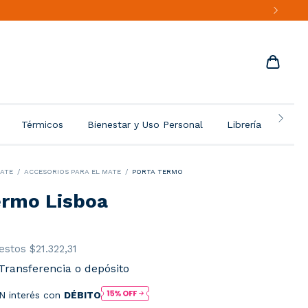
Térmicos
Bienestar y Uso Personal
Librería
Más 
ATE
/
ACCESORIOS PARA EL MATE
/
PORTA TERMO
ermo Lisboa
uestos
$21.322,31
Transferencia o depósito
N interés con
DÉBITO