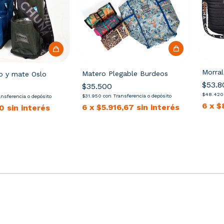
Morral
Matero Plegable Burdeos
o y mate Oslo
$53.8
$35.500
$48.42
$31.950
con
Transferencia o depósito
ansferencia o depósito
6
x
$
6
x
$5.916,67
sin interés
0
sin interés