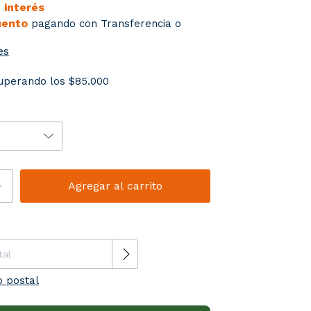
n interés
uento
pagando con Transferencia o
es
uperando los
$85.000
el CP:
Cambiar CP
o postal