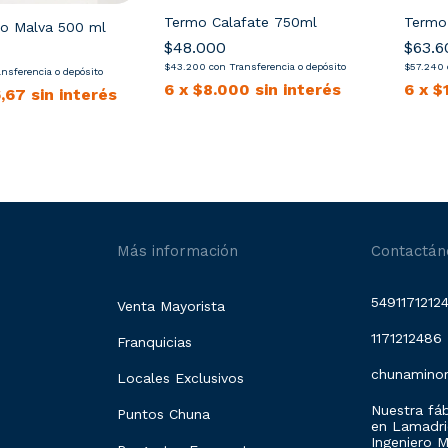
Termo Calafate 750ml
Termo
o Malva 500 ml
$48.000
$63.6
$43.200
con
Transferencia o depósito
$57.240
ansferencia o depósito
6
x
$8.000
sin interés
6
x
$
6,67
sin interés
Más información
Contactán
5491171212
Venta Mayorista
1171212486
Franquicias
chunamino
Locales Exclusivos
Nuestra fáb
Puntos Chuna
en Lamadrid
Ingeniero 