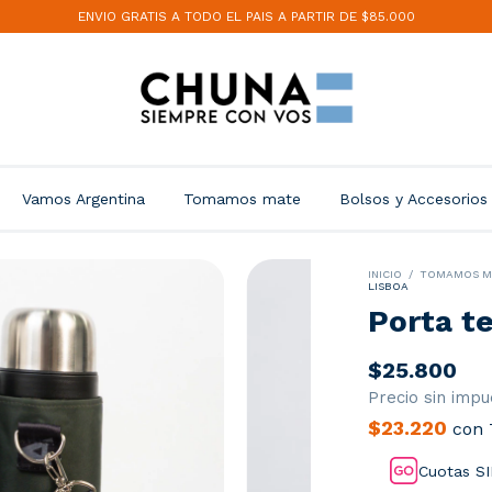
ENVIO GRATIS A TODO EL PAIS A PARTIR DE $85.000
Vamos Argentina
Tomamos mate
Bolsos y Accesorios
INICIO
/
TOMAMOS M
LISBOA
Porta t
$25.800
Precio sin imp
$23.220
con
Cuotas SI