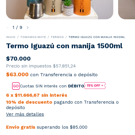
1
/
9
INICIO
/
TOMAMOS MATE
/
TERMOS
/
TERMO IGUAZÚ CON MANIJA 1500ML
Termo Iguazú con manija 1500ml
$70.000
Precio sin impuestos
$57.851,24
$63.000
con
Transferencia o depósito
Cuotas SIN interés con
DÉBITO
6
x
$11.666,67
sin interés
10% de descuento
pagando con Transferencia o
depósito
Ver más detalles
Envío gratis
superando los
$85.000