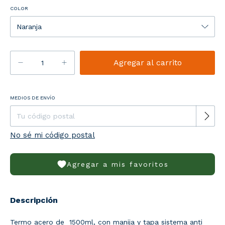
COLOR
Entregas para el CP:
MEDIOS DE ENVÍO
Cambiar CP
No sé mi código postal
Agregar a mis favoritos
Descripción
Termo acero de 1500ml, con manija y tapa sistema anti