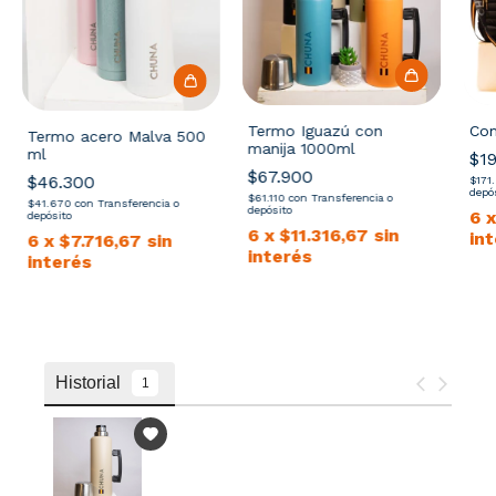
Termo Iguazú con
Com
Termo acero Malva 500
manija 1000ml
ml
$1
$67.900
$46.300
$171
depó
$61.110
con
Transferencia o
$41.670
con
Transferencia o
depósito
6
depósito
6
x
$11.316,67
sin
in
6
x
$7.716,67
sin
interés
interés