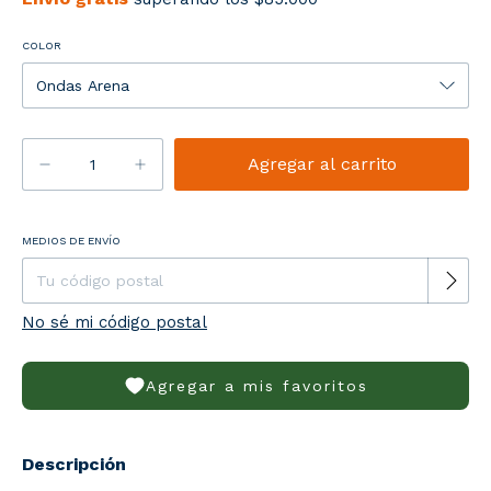
COLOR
Entregas para el CP:
MEDIOS DE ENVÍO
Cambiar CP
No sé mi código postal
Agregar a mis favoritos
Descripción