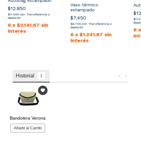
Autobag estampado
Vaso térmico
Aut
$12.850
estampado
$12
$11.565
con
Transferencia o
$7.450
depósito
$11.
depó
6
x
$2.141,67
sin
$6.705
con
Transferencia o
depósito
6
interés
6
x
$1.241,67
sin
in
interés