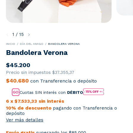
1
/
15
INICIO
/
DÍA DEL AMIGO
/
BANDOLERA VERONA
Bandolera Verona
$45.200
Precio sin impuestos
$37.355,37
$40.680
con
Transferencia o depósito
Cuotas SIN interés con
DÉBITO
6
x
$7.533,33
sin interés
10% de descuento
pagando con Transferencia o
depósito
Ver más detalles
Envío gratis
superando los
$85.000