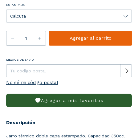
ESTAMPADO
Entregas para el CP:
MEDIOS DE ENVÍO
Cambiar CP
No sé mi código postal
Agregar a mis favoritos
Descripción
Jarro térmico doble capa estampado. Capacidad 350cc.