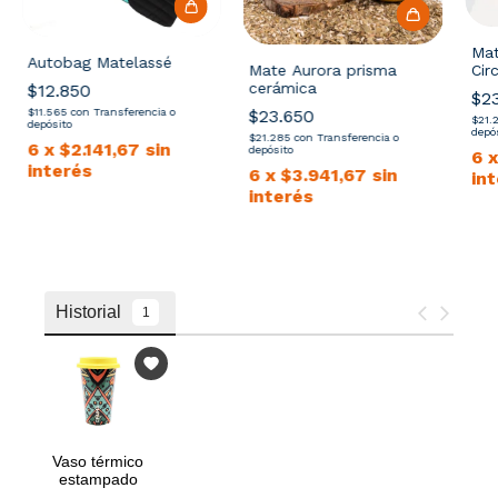
Mat
Autobag Matelassé
Circ
Mate Aurora prisma
cerámica
$12.850
$2
$11.565
con
Transferencia o
$23.650
$21.
depósito
depó
$21.285
con
Transferencia o
6
x
$2.141,67
sin
depósito
6
interés
6
x
$3.941,67
sin
in
interés