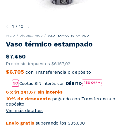
1
/
10
INICIO
/
DÍA DEL AMIGO
/
VASO TÉRMICO ESTAMPADO
Vaso térmico estampado
$7.450
Precio sin impuestos
$6.157,02
$6.705
con
Transferencia o depósito
Cuotas SIN interés con
DÉBITO
6
x
$1.241,67
sin interés
10% de descuento
pagando con Transferencia o
depósito
Ver más detalles
Envío gratis
superando los
$85.000