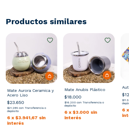
Productos similares
Aut
Mate Anubis Plástico
Mate Aurora Ceramica y
$12
Acero Liso
$18.000
$11.
$23.650
$16.200
con
Transferencia o
depó
depósito
$21.285
con
Transferencia o
6
6
x
$3.000
sin
depósito
in
interés
6
x
$3.941,67
sin
interés