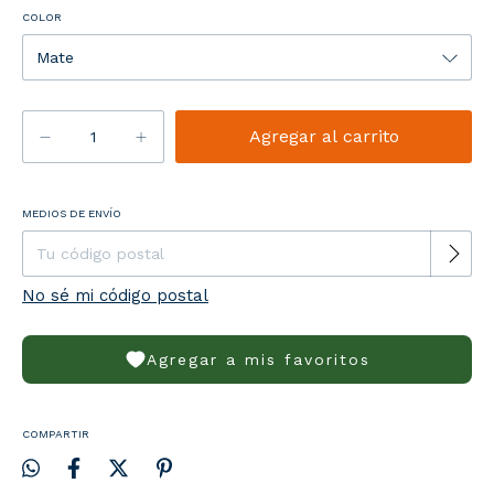
COLOR
Entregas para el CP:
MEDIOS DE ENVÍO
Cambiar CP
No sé mi código postal
Agregar a mis favoritos
COMPARTIR