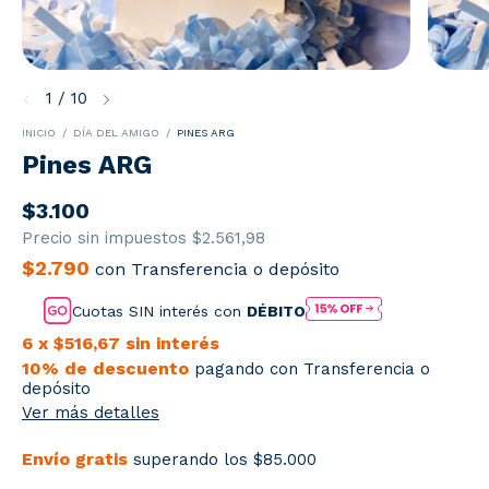
1
/
10
INICIO
/
DÍA DEL AMIGO
/
PINES ARG
Pines ARG
$3.100
Precio sin impuestos
$2.561,98
$2.790
con
Transferencia o depósito
Cuotas SIN interés con
DÉBITO
6
x
$516,67
sin interés
10% de descuento
pagando con Transferencia o
depósito
Ver más detalles
Envío gratis
superando los
$85.000